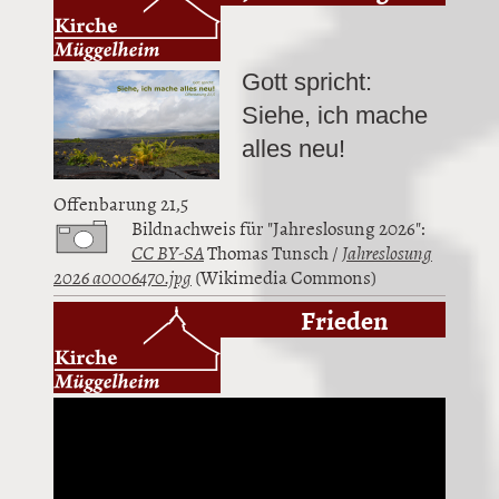
Gott spricht:
Siehe, ich mache
alles neu!
Offenbarung 21,5
Bildnachweis für "Jahreslosung 2026":
CC BY-SA
Thomas Tunsch /
Jahreslosung
2026 a0006470.jpg
(Wikimedia Commons)
Frieden