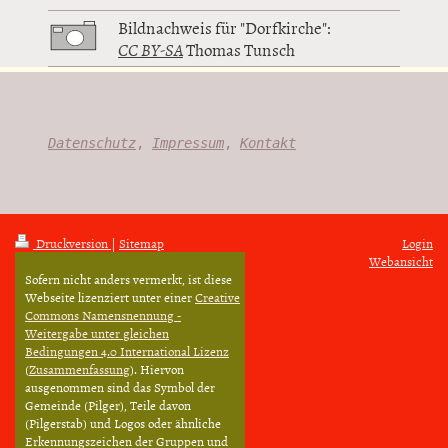
Bildnachweis für "Dorfkirche":
CC BY-SA
Thomas Tunsch
Datenschutz
,
Impressum
,
Kontakt
Druckversion
|
Sitemap
Login
Webansicht
Sofern nicht anders vermerkt, ist diese
Webseite lizenziert unter einer
Creative
Commons Namensnennung -
Weitergabe unter gleichen
Bedingungen 4.0 International Lizenz
(
Zusammenfassung
). Hiervon
ausgenommen sind das Symbol der
Gemeinde (Pilger), Teile davon
(Pilgerstab) und Logos oder ähnliche
Erkennungszeichen der Gruppen und