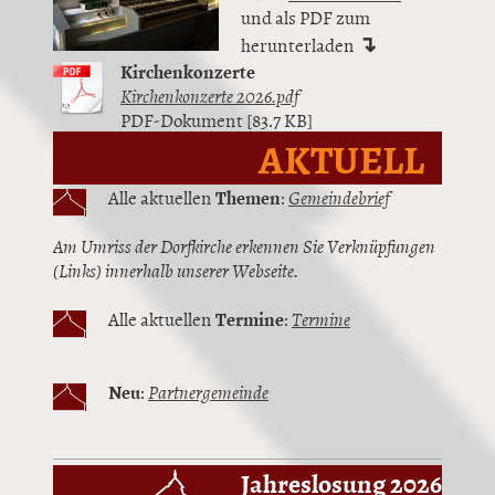
und als PDF zum
↴
herunterladen
Kirchenkonzerte
Kirchenkonzerte 2026.pdf
PDF-Dokument [83.7 KB]
AKTUELL
Alle aktuellen
Themen
:
Gemeindebrief
Am Umriss der Dorfkirche erkennen Sie Verknüpfungen
(Links) innerhalb unserer Webseite.
Alle aktuellen
Termine
:
Termine
Neu
:
Partnergemeinde
Jahreslosung 2026