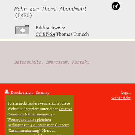
Mehr zum Thema Abendmahl
Bildnachweis:
CC BY-SA
Thomas Tunsch
Datenschutz
,
Impressum
,
Kontakt
Druckversion
|
Sitemap
Login
Webansicht
Sofern nicht anders vermerkt, ist diese
Webseite lizenziert unter einer
Creative
Commons Namensnennung -
Weitergabe unter gleichen
Bedingungen 4.0 International Lizenz
(
Zusammenfassung
). Hiervon