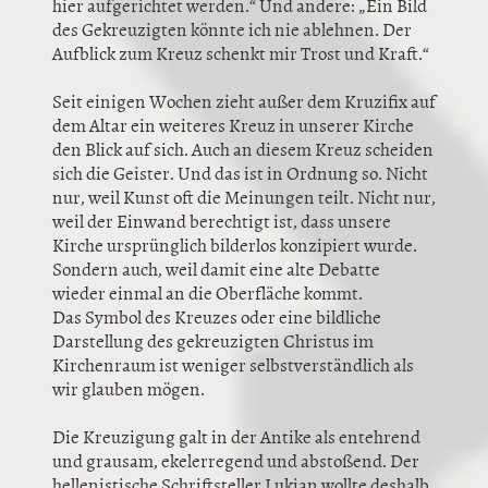
hier aufgerichtet werden.“ Und andere: „Ein Bild
des Gekreuzigten könnte ich nie ablehnen. Der
Aufblick zum Kreuz schenkt mir Trost und Kraft.“
Seit einigen Wochen zieht außer dem Kruzifix auf
dem Altar ein weiteres Kreuz in unserer Kirche
den Blick auf sich. Auch an diesem Kreuz scheiden
sich die Geister. Und das ist in Ordnung so. Nicht
nur, weil Kunst oft die Meinungen teilt. Nicht nur,
weil der Einwand berechtigt ist, dass unsere
Kirche ursprünglich bilderlos konzipiert wurde.
Sondern auch, weil damit eine alte Debatte
wieder einmal an die Oberfläche kommt.
Das Symbol des Kreuzes oder eine bildliche
Darstellung des gekreuzigten Christus im
Kirchenraum ist weniger selbstverständlich als
wir glauben mögen.
Die Kreuzigung galt in der Antike als entehrend
und grausam, ekelerregend und abstoßend. Der
hellenistische Schriftsteller Lukian wollte deshalb