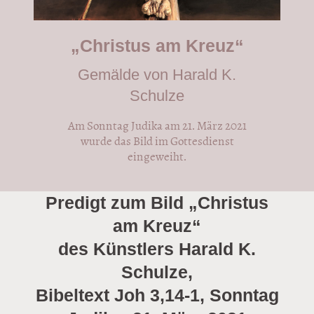
„Christus am Kreuz“
Gemälde von Harald K.
Schulze
Am Sonntag Judika am 21. März 2021
wurde das Bild im Gottesdienst
eingeweiht.
Predigt zum Bild „Christus
am Kreuz“
des Künstlers Harald K.
Schulze,
Bibeltext Joh 3,14-1, Sonntag