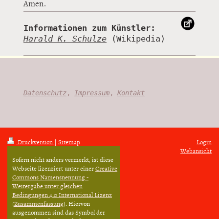
Amen.
Informationen zum Künstler:
Harald K. Schulze
Datenschutz
,
Impressum
,
Kontakt
Druckversion
|
Sitemap
Login
Webansicht
Sofern nicht anders vermerkt, ist diese
Webseite lizenziert unter einer
Creative
Commons Namensnennung -
Weitergabe unter gleichen
Bedingungen 4.0 International Lizenz
(
Zusammenfassung
). Hiervon
ausgenommen sind das Symbol der