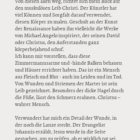
Von diesen allen weg, richtet sich mein Blick auf
den muskulösen Leib Christi. Der Künstler hat
viel Können und Sorgfalt darauf verwendet,
diesen Körper zu malen. Geschult an der Kunst
der Renaissance haben ihn vielleicht die Werke
von Michael Angelo inspiriert, der seinen David
oder Christus, den Auferstanden ganz
körperbejahend schuf.
Ich kann mir vorstellen, dass diese
Zimmermannsarme und -hände Balken behauen
und Häuser errichtet haben. Das ist ein Mensch
aus Fleisch und Blut - auch im Leiden und im Tod.
Von Wunden und Striemen der Marter ist sein
Leib gezeichnet. Besonders der dicke Nagel durch
die Füße, lässt den Schmerz erahnen. Christus –
wahrer Mensch.
Verwundert hat mich ein Detail der Wunde, in
der noch die Lanze steckt. Der Evangelist
Johannis erzählt, Jesus wurde in die Seite
gestochen, um zu prüfen, ob er wirklich tot sei.